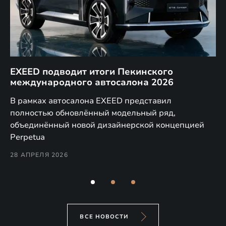
EXEED подводит итоги Пекинского
Д
международного автосалона 2026
E
в
а,
В рамках автосалона EXEED представил
EX
полностью обновлённый модельный ряд,
по
объединённый новой дизайнерской концепцией
(н
Perpetua
Co
28 АПРЕЛЯ 2026
24
ВСЕ НОВОСТИ