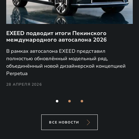
EXEED подводит итоги Пекинского
Д
международного автосалона 2026
E
в
а,
В рамках автосалона EXEED представил
EX
полностью обновлённый модельный ряд,
по
объединённый новой дизайнерской концепцией
(н
Perpetua
Co
28 АПРЕЛЯ 2026
24
ВСЕ НОВОСТИ