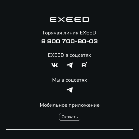
Специальные предложения
Технологии EXEED
Гарантия EXEED
Корпоративным клиентам
Знаковые клиенты EXEED
Помощь на дорогах
Онлайн-магазин аксессуаров
Горячая линия EXEED
8 800 700-80-03
EXEED в соцсетях
Мы в соцсетях
Мобильное приложение