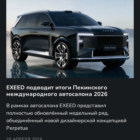
EXEED подводит итоги Пекинского
Д
международного автосалона 2026
E
в
а,
В рамках автосалона EXEED представил
EX
полностью обновлённый модельный ряд,
по
объединённый новой дизайнерской концепцией
(н
Perpetua
Co
28 АПРЕЛЯ 2026