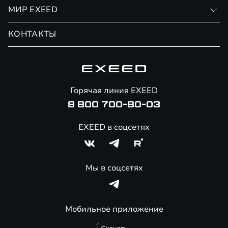
Личный кабинет
МИР EXEED
Страхование
Записаться на сервис
Обмен / Trade-in
Новости и события
КОНТАКТЫ
Сервис
Специальные предложения
Технологии EXEED
Гарантия EXEED
Корпоративным клиентам
Знаковые клиенты EXEED
Помощь на дорогах
Онлайн-магазин аксессуаров
Горячая линия EXEED
8 800 700-80-03
EXEED в соцсетях
Мы в соцсетях
Мобильное приложение