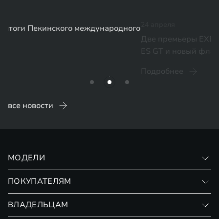
24 апреля
Две премьеры EXEED на Auto China 2026: EXLANTIX
го
ES GT и новый флагманский внедорожник EX9
Подробнее
все новости
МОДЕЛИ
VX
ПОКУПАТЕЛЯМ
RX
Записаться на тест-драйв
ВЛАДЕЛЬЦАМ
Финансовые программы