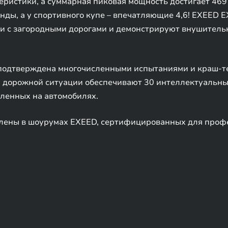
стики, а суммарная пиковая мощность достигает 469 л.с
унды, а у спортивного купе – впечатляющие 4,6! EXEED 
к и с загородными дорогами и демонстрируют внушительн
подтверждена многочисленными испытаниями и краш-тес
 дорожной ситуации обеспечивают 30 интеллектуальных
вленных на автомобилях.
лены в шоурумах EXEED, сертифицированных для профе