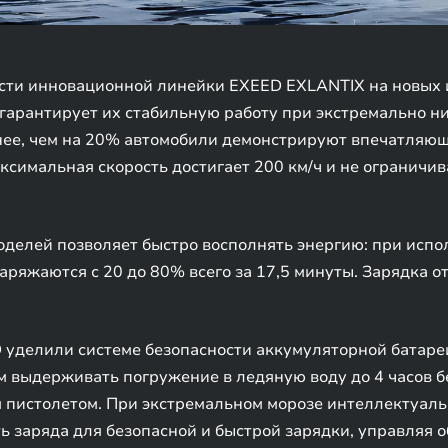
ости инновационной линейки EXEED EXLANTIX на новых 
 гарантирует их стабильную работу при экстремально н
енее, чем на 20% автомобили демонстрируют впечатляющи
аксимальная скорость достигает 200 км/ч и не ограничи
делей позволяет быстро восполнять энергию: при исп
ряжаются с 20 до 80% всего за 17,5 минуты. Зарядка о
уделили системе безопасности аккумуляторной батаре
 выдерживать погружение в ледяную воду до 4 часов б
пистолетом. При экстремальном морозе интеллектуальн
 заряда для безопасной и быстрой зарядки, управляя о