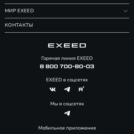
Финансовые программы
Личный кабинет
МИР EXEED
Страхование
Записаться на сервис
Обмен / Trade-in
Новости и события
КОНТАКТЫ
Сервис
Специальные предложения
Технологии EXEED
Гарантия EXEED
Корпоративным клиентам
Знаковые клиенты EXEED
Помощь на дорогах
Онлайн-магазин аксессуаров
Горячая линия EXEED
8 800 700-80-03
EXEED в соцсетях
Мы в соцсетях
Мобильное приложение