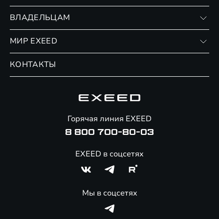
RX
Записаться на тест-драйв
ВЛАДЕЛЬЦАМ
Финансовые программы
Личный кабинет
МИР EXEED
Страхование
Записаться на сервис
Обмен / Trade-in
Новости и события
КОНТАКТЫ
Сервис
Специальные предложения
Технологии EXEED
Гарантия EXEED
Корпоративным клиентам
Знаковые клиенты EXEED
Помощь на дорогах
Онлайн-магазин аксессуаров
Горячая линия EXEED
8 800 700-80-03
EXEED в соцсетях
Мы в соцсетях