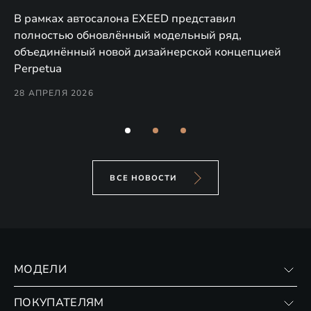
в
а,
В рамках автосалона EXEED представил
EX
полностью обновлённый модельный ряд,
по
объединённый новой дизайнерской концепцией
(н
Perpetua
Co
28 АПРЕЛЯ 2026
24
ВСЕ НОВОСТИ
МОДЕЛИ
VX
ПОКУПАТЕЛЯМ